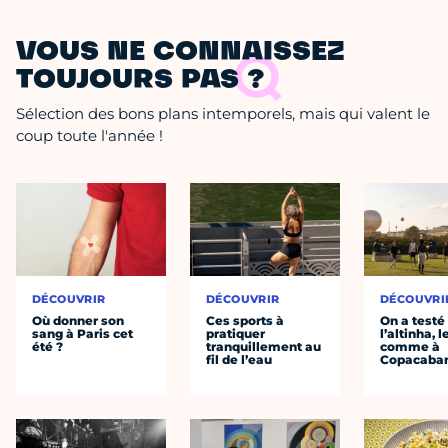
VOUS NE CONNAISSEZ
TOUJOURS PAS ?
Sélection des bons plans intemporels, mais qui valent le
coup toute l'année !
DÉCOUVRIR
DÉCOUVRIR
DÉCOUVRI
Où donner son
Ces sports à
On a testé
sang à Paris cet
pratiquer
l’altinha, l
été ?
tranquillement au
comme à
fil de l’eau
Copacaba