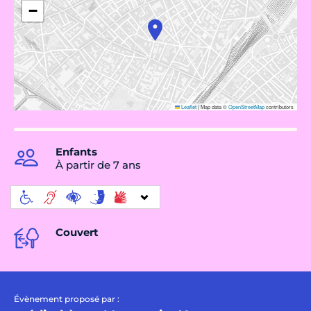
−
Leaflet
|
Map data ©
OpenStreetMap
contributors
Enfants
À partir de 7 ans
Couvert
Évènement proposé par :