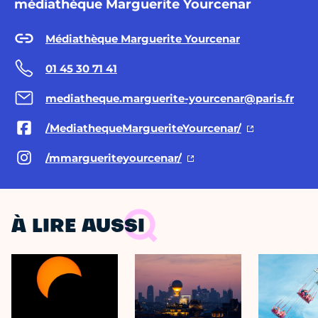
médiathèque Marguerite Yourcenar
Médiathèque Marguerite Yourcenar
01 45 30 71 41
mediatheque.marguerite-yourcenar@paris.fr
/MediathequeMargueriteYourcenar/
/mmargueriteyourcenar/
À LIRE AUSSI