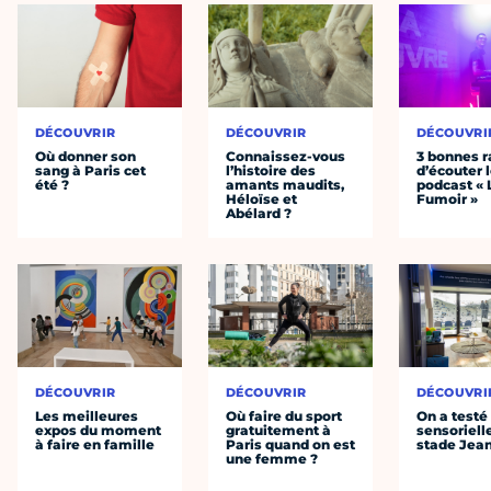
DÉCOUVRIR
DÉCOUVRIR
DÉCOUVRI
Où donner son
Connaissez-vous
3 bonnes r
sang à Paris cet
l’histoire des
d’écouter 
été ?
amants maudits,
podcast « 
Héloïse et
Fumoir »
Abélard ?
DÉCOUVRIR
DÉCOUVRIR
DÉCOUVRI
Les meilleures
Où faire du sport
On a testé 
expos du moment
gratuitement à
sensoriell
à faire en famille
Paris quand on est
stade Jea
une femme ?