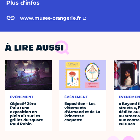
Plus d'infos
www.musee-orangerie.fr
À LIRE AUSSI
ÉVÈNEMENT
ÉVÈNEMENT
ÉVÈNEMEN
Objectif Zéro
Exposition - Les
« Beyond 
Palu : une
vêtements
streets », 
exposition en
d'Armand et de La
dédiée au g
plein air sur les
Princesse
au street a
grilles du square
coquette
aux contre
Paul Robin
cultures