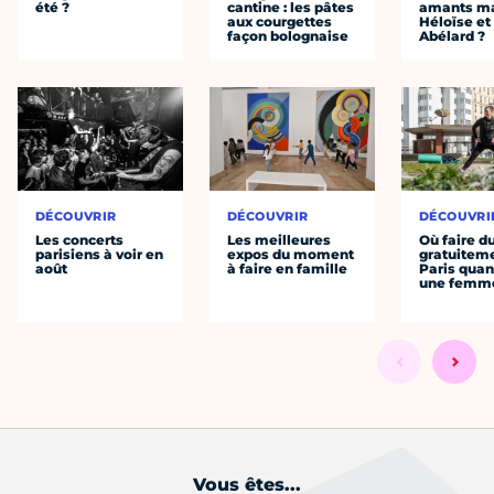
été ?
cantine : les pâtes
amants ma
aux courgettes
Héloïse et
façon bolognaise
Abélard ?
DÉCOUVRIR
DÉCOUVRIR
DÉCOUVRI
Les concerts
Les meilleures
Où faire d
parisiens à voir en
expos du moment
gratuitem
août
à faire en famille
Paris quan
une femm
Vous êtes...