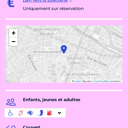
Lien vers la billetterie
Uniquement sur réservation
+
−
Leaflet
|
Map data ©
OpenStreetMap
contributors
Enfants, jeunes et adultes
Couvert