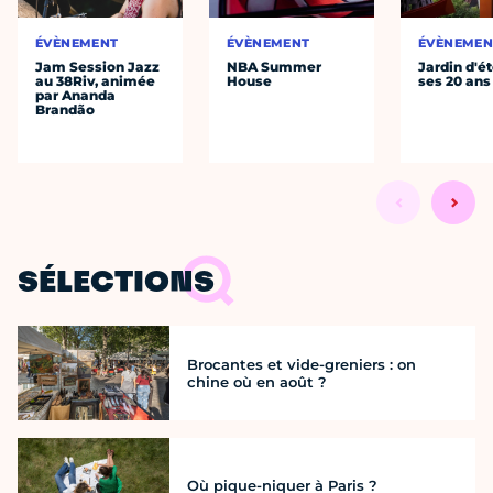
ÉVÈNEMENT
ÉVÈNEMENT
ÉVÈNEMEN
Jam Session Jazz
NBA Summer
Jardin d'ét
au 38Riv, animée
House
ses 20 ans
par Ananda
Brandão
SÉLECTIONS
Brocantes et vide-greniers : on
chine où en août ?
Où pique-niquer à Paris ?