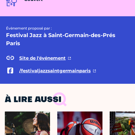
Évènement proposé par :
Festival Jazz à Saint-Germain-des-Prés
Paris
Site de l'événement
/festivaljazzsaintgermainparis
À LIRE AUSSI