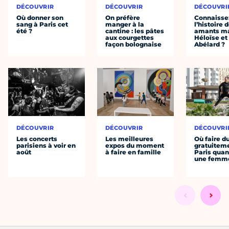
DÉCOUVRIR
DÉCOUVRIR
DÉCOUVRI
Où donner son
On préfère
Connaisse
sang à Paris cet
manger à la
l’histoire 
été ?
cantine : les pâtes
amants ma
aux courgettes
Héloïse et
façon bolognaise
Abélard ?
DÉCOUVRIR
DÉCOUVRIR
DÉCOUVRI
Les concerts
Les meilleures
Où faire d
parisiens à voir en
expos du moment
gratuitem
août
à faire en famille
Paris quan
une femm