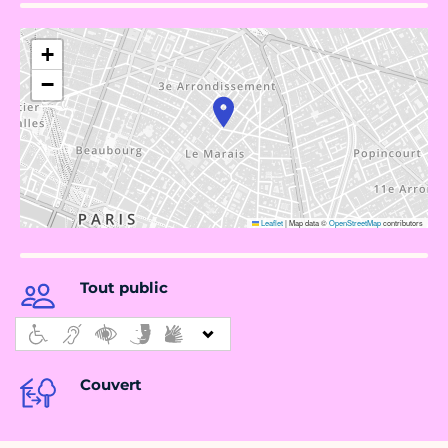
+
−
Leaflet
|
Map data ©
OpenStreetMap
contributors
Tout public
Couvert