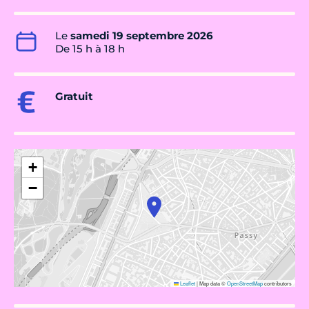
Le
samedi 19 septembre 2026
De 15 h à 18 h
Gratuit
+
−
Leaflet
|
Map data ©
OpenStreetMap
contributors