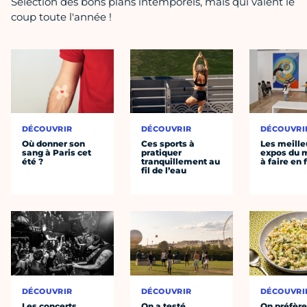
Sélection des bons plans intemporels, mais qui valent le
coup toute l'année !
DÉCOUVRIR
DÉCOUVRIR
DÉCOUVRI
Où donner son
Ces sports à
Les meille
sang à Paris cet
pratiquer
expos du
été ?
tranquillement au
à faire en 
fil de l’eau
DÉCOUVRIR
DÉCOUVRIR
DÉCOUVRI
Les concerts
On a testé
On préfèr