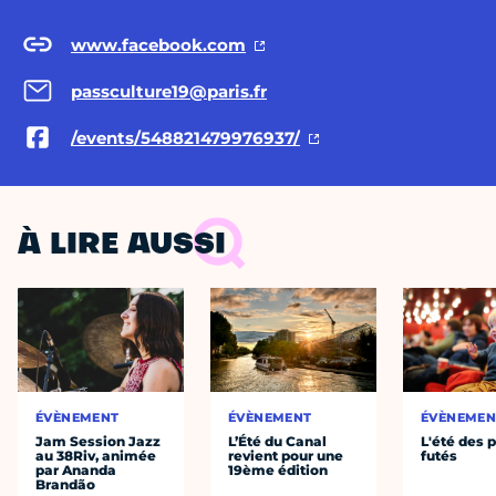
www.facebook.com
passculture19@paris.fr
/events/548821479976937/
À LIRE AUSSI
ÉVÈNEMENT
ÉVÈNEMENT
ÉVÈNEMEN
Jam Session Jazz
L’Été du Canal
L'été des p
au 38Riv, animée
revient pour une
futés
par Ananda
19ème édition
Brandão