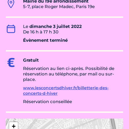
Mairie du 19e arrondissement
5-7, place Roger Madec, Paris 19e
Le
dimanche 3 juillet 2022
De 16 h à 17 h 30
Évènement terminé
Gratuit
Réservation au lien ci-après. Possibilité de
réservation au téléphone, par mail ou sur-
place.
www.lesconcertsdhiver.fr/billetterie-des-
concerts-d-hiver
Réservation conseillée
+