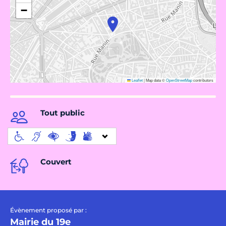
−
Leaflet
|
Map data ©
OpenStreetMap
contributors
Tout public
Couvert
Évènement proposé par :
Mairie du 19e