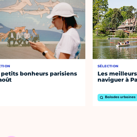
CTION
SÉLECTION
 petits bonheurs parisiens
Les meilleurs
août
naviguer à Pa
Balades urbaines