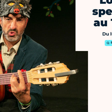
L
spe
au
Du l