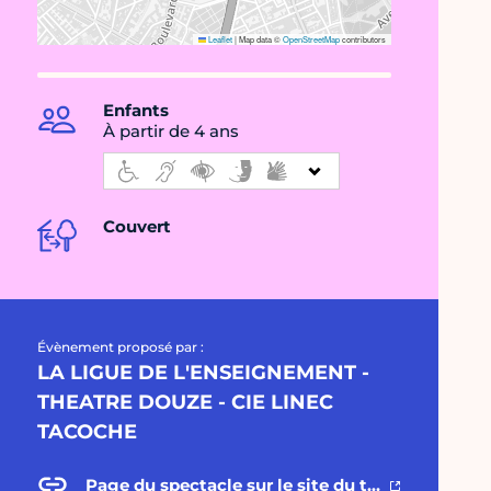
Leaflet
|
Map data ©
OpenStreetMap
contributors
Enfants
À partir de 4 ans
Couvert
Évènement proposé par :
LA LIGUE DE L'ENSEIGNEMENT -
THEATRE DOUZE - CIE LINEC
TACOCHE
Page du spectacle sur le site du théâtre douze