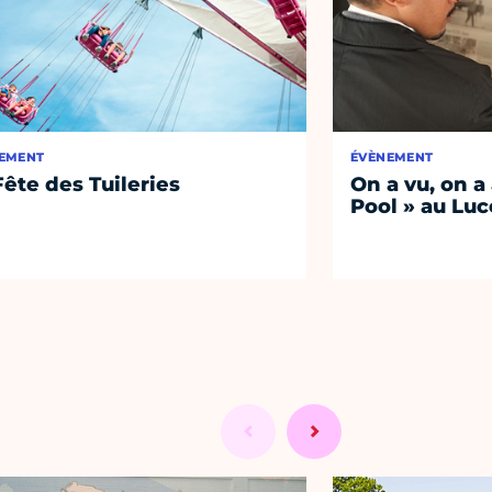
EMENT
ÉVÈNEMENT
Fête des Tuileries
On a vu, on a
Pool » au Luc