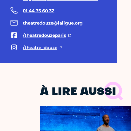
01 44 75 60 32
theatredouze@laligue.org
/theatredouzeparis
/theatre_douze
À LIRE AUSSI