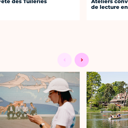
Fête des Tuileries
Ateliers conv
de lecture en