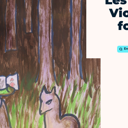
Les
Vio
f
En