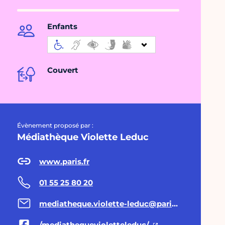
Enfants
Couvert
Évènement proposé par :
Médiathèque Violette Leduc
www.paris.fr
01 55 25 80 20
mediatheque.violette-leduc@paris.fr
/mediathequevioletteleduc/