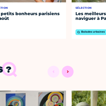
CTION
SÉLECTION
 petits bonheurs parisiens
Les meilleurs
août
naviguer à Pa
Balades urbaines
 ?