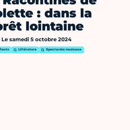
 Racontines de
lette : dans la
orêt lointaine
Le samedi 5 octobre 2024
fants
Littérature
Spectacles musicaux