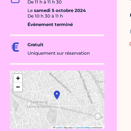
De 11 h à 11 h 30
Le
samedi 5 octobre 2024
De 10 h 30 à 11 h
Évènement terminé
Gratuit
Uniquement sur réservation
+
−
Leaflet
|
Map data ©
OpenStreetMap
contributors