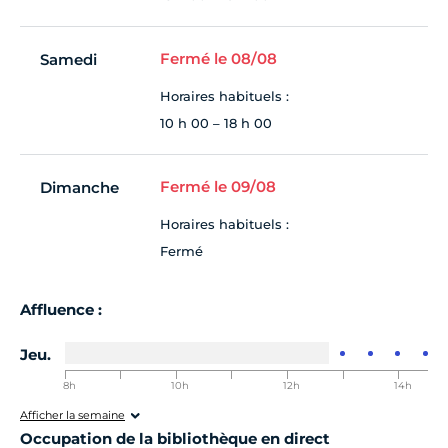
Fermé le 08/08
Samedi
Horaires habituels :
10 h 00 – 18 h 00
Fermé le 09/08
Dimanche
Horaires habituels :
Fermé
Affluence :
Jeu.
8h
9h
10h
11h
12h
13h
14h
00-8h30
00-9h30
00-10h30
00-11h30
00-12h30
00-13h30
00-14h30
0
Afficher la semaine
Occupation de la bibliothèque en direct