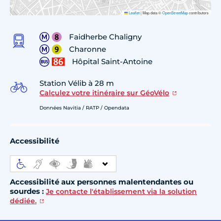
Leaflet
|
Map data ©
OpenStreetMap
contributors
Faidherbe Chaligny
Charonne
Hôpital Saint-Antoine
Station Vélib à 28 m
Calculez votre itinéraire sur GéoVélo
Données Navitia / RATP / Opendata
Accessibilité
Accessibilité aux personnes malentendantes ou
sourdes :
Je contacte l'établissement via la solution
dédiée.