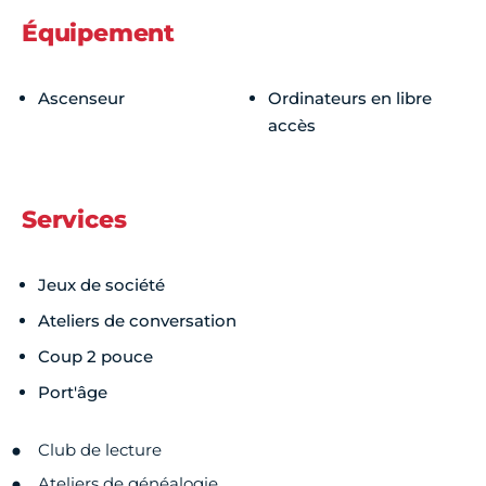
Jeudi
Fermé
Équipement
Vendredi
Fermé
Ascenseur
Ordinateurs en libre
accès
Samedi
Fermé
Services
Dimanche
Fermé
Jeux de société
Ateliers de conversation
Coup 2 pouce
Port'âge
Club de lecture
Ateliers de généalogie