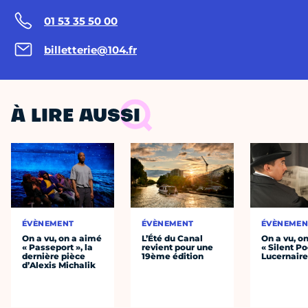
01 53 35 50 00
billetterie@104.fr
À LIRE AUSSI
ÉVÈNEMENT
ÉVÈNEMENT
ÉVÈNEMEN
On a vu, on a aimé
L’Été du Canal
On a vu, o
« Passeport », la
revient pour une
« Silent Po
dernière pièce
19ème édition
Lucernair
d’Alexis Michalik