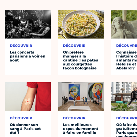
DÉCOUVRIR
DÉCOUVRIR
DÉCOUVRI
Les concerts
On préfère
Connaisse
parisiens à voir en
manger à la
l’histoire 
août
cantine : les pâtes
amants ma
aux courgettes
Héloïse et
façon bolognaise
Abélard ?
DÉCOUVRIR
DÉCOUVRIR
DÉCOUVRI
Où donner son
Les meilleures
Où faire d
sang à Paris cet
expos du moment
gratuitem
été ?
à faire en famille
Paris quan
une femm