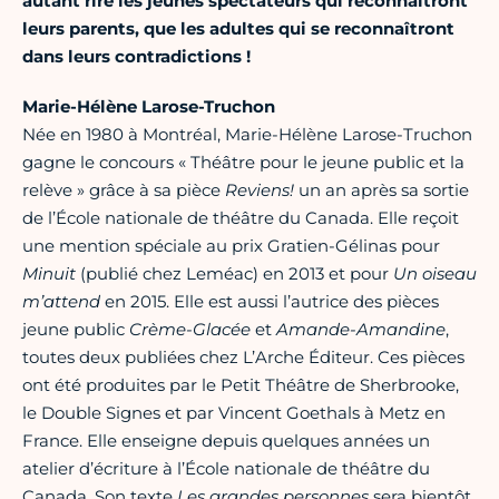
autant rire les jeunes spectateurs qui reconnaîtront
leurs parents, que les adultes qui se reconnaîtront
dans leurs contradictions !
Marie-Hélène Larose-Truchon
Née en 1980 à Montréal, Marie-Hélène Larose-Truchon
gagne le concours « Théâtre pour le jeune public et la
relève » grâce à sa pièce
Reviens!
un an après sa sortie
de l’École nationale de théâtre du Canada. Elle reçoit
une mention spéciale au prix Gratien-Gélinas pour
Minuit
(publié chez Leméac) en 2013 et pour
Un oiseau
m’attend
en 2015. Elle est aussi l’autrice des pièces
jeune public
Crème-Glacée
et
Amande-Amandine
,
toutes deux publiées chez L’Arche Éditeur. Ces pièces
ont été produites par le Petit Théâtre de Sherbrooke,
le Double Signes et par Vincent Goethals à Metz en
France. Elle enseigne depuis quelques années un
atelier d’écriture à l’École nationale de théâtre du
Canada. Son texte
Les grandes personnes
sera bientôt