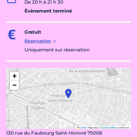
De 20 h à 21 h 30
Évènement terminé
Gratuit
Réservation
Uniquement sur réservation
+
−
Leaflet
|
Map data ©
OpenStreetMap
contributors
130 rue du Faubourg Saint-Honoré 75008