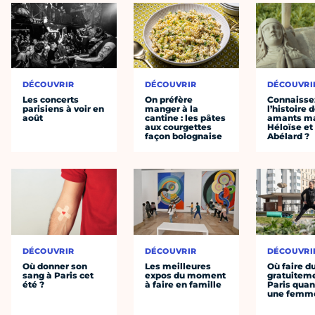
DÉCOUVRIR
DÉCOUVRIR
DÉCOUVRI
Les concerts
On préfère
Connaisse
parisiens à voir en
manger à la
l’histoire 
août
cantine : les pâtes
amants ma
aux courgettes
Héloïse et
façon bolognaise
Abélard ?
DÉCOUVRIR
DÉCOUVRIR
DÉCOUVRI
Où donner son
Les meilleures
Où faire d
sang à Paris cet
expos du moment
gratuitem
été ?
à faire en famille
Paris quan
une femm