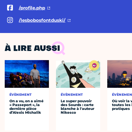
/profile.php
/lesbobosfontduski/
À LIRE AUSSI
ÉVÈNEMENT
ÉVÈNEMENT
ÉVÈNEMEN
On a vu, on a aimé
Le super pouvoir
Où voir la 
« Passeport », la
des Sourds : carte
toutes les 
dernière pièce
blanche à l'auteur
pratiques
d’Alexis Michalik
Nikesco