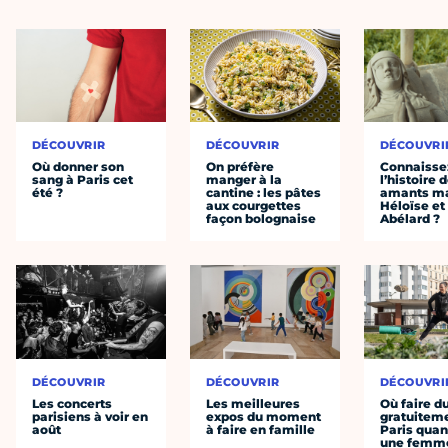
DÉCOUVRIR
DÉCOUVRIR
DÉCOUVRI
Où donner son
On préfère
Connaisse
sang à Paris cet
manger à la
l’histoire 
été ?
cantine : les pâtes
amants ma
aux courgettes
Héloïse et
façon bolognaise
Abélard ?
DÉCOUVRIR
DÉCOUVRIR
DÉCOUVRI
Les concerts
Les meilleures
Où faire d
parisiens à voir en
expos du moment
gratuitem
août
à faire en famille
Paris quan
une femm