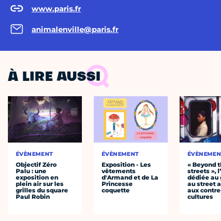
www.paris.fr
animalenville@paris.fr
À LIRE AUSSI
ÉVÈNEMENT
ÉVÈNEMENT
ÉVÈNEMEN
Objectif Zéro
Exposition - Les
« Beyond 
Palu : une
vêtements
streets », 
exposition en
d'Armand et de La
dédiée au g
plein air sur les
Princesse
au street a
grilles du square
coquette
aux contre
Paul Robin
cultures