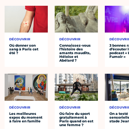
DÉCOUVRIR
DÉCOUVRIR
DÉCOUVRI
Où donner son
Connaissez-vous
3 bonnes r
sang à Paris cet
l’histoire des
d’écouter 
été ?
amants maudits,
podcast « 
Héloïse et
Fumoir »
Abélard ?
DÉCOUVRIR
DÉCOUVRIR
DÉCOUVRI
Les meilleures
Où faire du sport
On a testé 
expos du moment
gratuitement à
sensoriell
à faire en famille
Paris quand on est
stade Jea
une femme ?