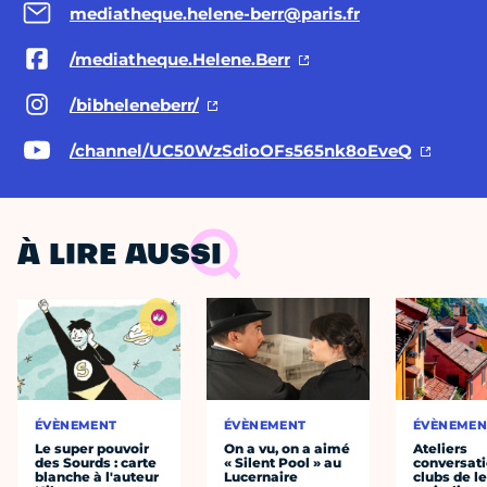
mediatheque.helene-berr@paris.fr
/mediatheque.Helene.Berr
/bibheleneberr/
/channel/UC50WzSdioOFs565nk8oEveQ
À LIRE AUSSI
ÉVÈNEMENT
ÉVÈNEMENT
ÉVÈNEMEN
Le super pouvoir
On a vu, on a aimé
Ateliers
des Sourds : carte
« Silent Pool » au
conversati
blanche à l'auteur
Lucernaire
clubs de l