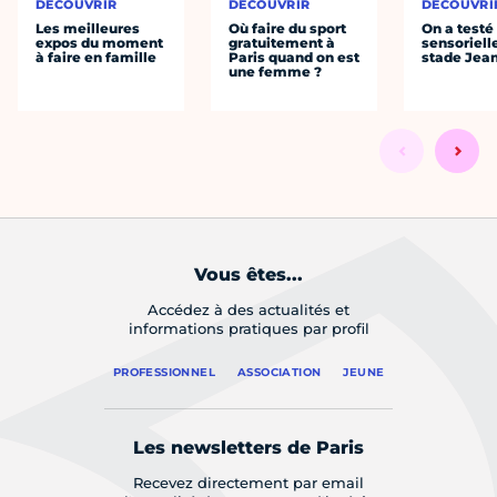
DÉCOUVRIR
DÉCOUVRIR
DÉCOUVRI
Les meilleures
Où faire du sport
On a testé 
expos du moment
gratuitement à
sensoriell
à faire en famille
Paris quand on est
stade Jea
une femme ?
Vous êtes...
Accédez à des actualités et
informations pratiques par profil
PROFESSIONNEL
ASSOCIATION
JEUNE
Les newsletters de Paris
Recevez directement par email