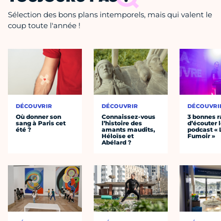
Sélection des bons plans intemporels, mais qui valent le
coup toute l'année !
DÉCOUVRIR
DÉCOUVRIR
DÉCOUVRI
Où donner son
Connaissez-vous
3 bonnes r
sang à Paris cet
l’histoire des
d’écouter 
été ?
amants maudits,
podcast « 
Héloïse et
Fumoir »
Abélard ?