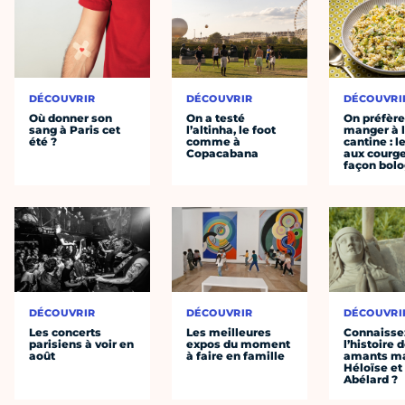
DÉCOUVRIR
DÉCOUVRIR
DÉCOUVRI
Où donner son
On a testé
On préfèr
sang à Paris cet
l’altinha, le foot
manger à 
été ?
comme à
cantine : l
Copacabana
aux courge
façon bol
DÉCOUVRIR
DÉCOUVRIR
DÉCOUVRI
Les concerts
Les meilleures
Connaisse
parisiens à voir en
expos du moment
l’histoire 
août
à faire en famille
amants ma
Héloïse et
Abélard ?