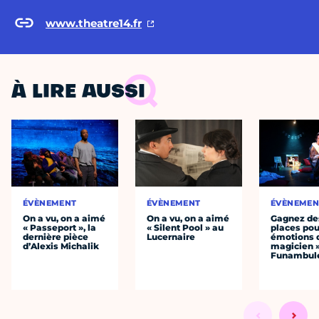
www.theatre14.fr
À LIRE AUSSI
ÉVÈNEMENT
ÉVÈNEMENT
ÉVÈNEMEN
On a vu, on a aimé
On a vu, on a aimé
Gagnez de
« Passeport », la
« Silent Pool » au
places pou
dernière pièce
Lucernaire
émotions 
d’Alexis Michalik
magicien 
Funambul