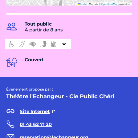
Leaflet
|
Map data ©
OpenStreetMap
contributors
Tout public
À partir de 8 ans
Couvert
Évènement proposé par :
Théâtre l'Echangeur - Cie Public Chéri
Site Internet
01 43 62 71 20
reservation@lechangeur.org