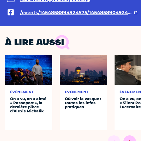
/events/1454858894924575/1454858904924574/
À LIRE AUSSI
ÉVÈNEMENT
ÉVÈNEMENT
ÉVÈNEMEN
On a vu, on a aimé
Où voir la vasque :
On a vu, o
« Passeport », la
toutes les infos
« Silent Po
dernière pièce
pratiques
Lucernair
d’Alexis Michalik