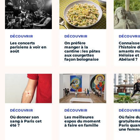
DÉCOUVRIR
DÉCOUVRIR
DÉCOUVRI
Les concerts
On préfère
Connaisse
parisiens à voir en
manger à la
l’histoire 
août
cantine : les pâtes
amants ma
aux courgettes
Héloïse et
façon bolognaise
Abélard ?
DÉCOUVRIR
DÉCOUVRIR
DÉCOUVRI
Où donner son
Les meilleures
Où faire d
sang à Paris cet
expos du moment
gratuitem
été ?
à faire en famille
Paris quan
une femm