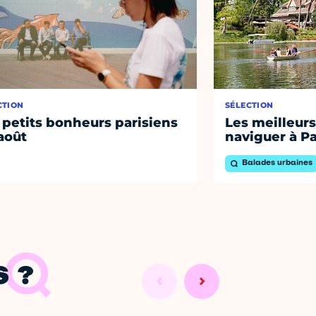
CTION
SÉLECTION
 petits bonheurs parisiens
Les meilleurs
août
naviguer à Pa
Balades urbaines
 ?