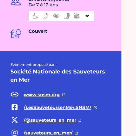
De 7 à 12 ans
Couvert
Évènement proposé par :
Société Nationale des Sauveteurs
en Mer
www.snsm.org
/LesSauveteursenMer.SNSM/
/@sauveteurs
_en_mer
/sauveteurs_en_mer/