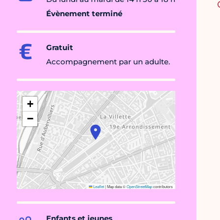
Évènement terminé
Gratuit
Accompagnement par un adulte.
+
−
Leaflet
|
Map data ©
OpenStreetMap
contributors
Enfants et jeunes