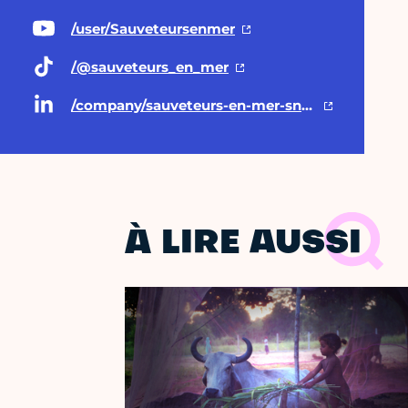
/user/Sauveteursenmer
/@sauveteurs
_en_mer
/company/sauveteurs-en-mer-snsm/posts/
À LIRE AUSSI