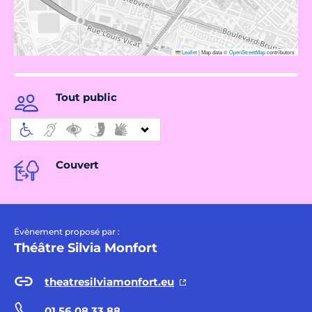
Leaflet
|
Map data ©
OpenStreetMap
contributors
Tout public
Couvert
Évènement proposé par :
Théâtre Silvia Monfort
theatresilviamonfort.eu
01 56 08 33 88