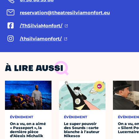
reservation@theatresilviamonfort.eu
/ThSilviaMonfort/
/thsilviamonfort/
À LIRE AUSSI
ÉVÈNEMENT
ÉVÈNEMENT
ÉVÈNEMEN
On a vu, on a aimé
Le super pouvoir
On a vu, o
« Passeport », la
des Sourds : carte
« Silent Po
dernière pièce
blanche à l'auteur
Lucernair
d’Alexis Michalik
Nikesco