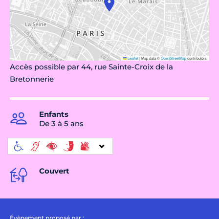
Leaflet
|
Map data ©
OpenStreetMap
contributors
Accès possible par 44, rue Sainte-Croix de la
Bretonnerie
Enfants
De 3 à 5 ans
Couvert
Évènement proposé par :