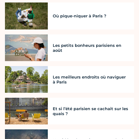
Où pique-niquer à Paris ?
Les petits bonheurs parisiens en
août
Les meilleurs endroits où naviguer
à Paris
Et si l’été parisien se cachait sur les
quais ?