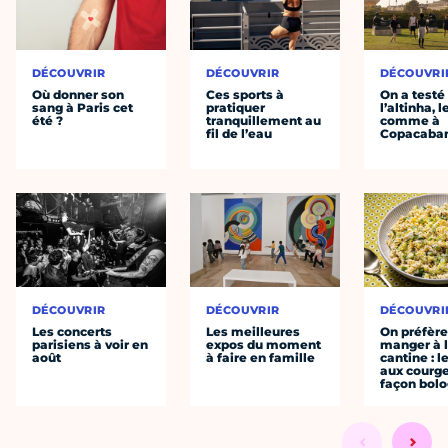
DÉCOUVRIR
DÉCOUVRIR
DÉCOUVRI
Où donner son
Ces sports à
On a testé
sang à Paris cet
pratiquer
l’altinha, l
été ?
tranquillement au
comme à
fil de l’eau
Copacaba
DÉCOUVRIR
DÉCOUVRIR
DÉCOUVRI
Les concerts
Les meilleures
On préfèr
parisiens à voir en
expos du moment
manger à 
août
à faire en famille
cantine : l
aux courge
façon bol