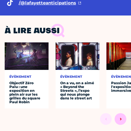
/@lafayetteanticipations
À LIRE AUSSI
ÉVÈNEMENT
ÉVÈNEMENT
ÉVÈNEMEN
Objectif Zéro
On a vu, on a aimé
Passion J
Palu : une
« Beyond the
l'expositio
exposition en
Streets », l’expo
immersiv
plein air sur les
qui nous plonge
grilles du square
dans le street art
Paul Robin