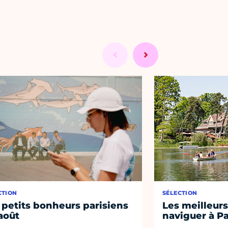
CTION
SÉLECTION
 petits bonheurs parisiens
Les meilleurs
août
naviguer à Pa