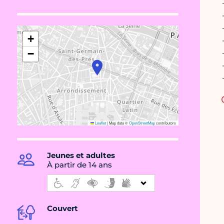
+
−
Leaflet
|
Map data ©
OpenStreetMap
contributors
Jeunes et adultes
À partir de 14 ans
Couvert