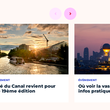
EMENT
ÉVÈNEMENT
té du Canal revient pour
Où voir la vas
 19ème édition
infos pratiqu