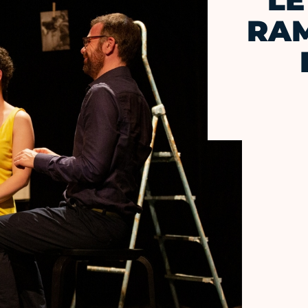
LE
RAM