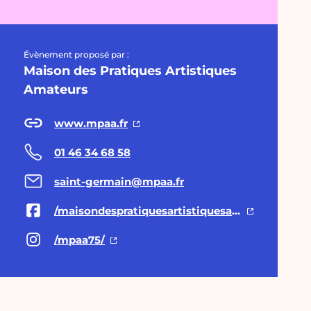
Évènement proposé par :
Maison des Pratiques Artistiques
Amateurs
www.mpaa.fr
01 46 34 68 58
saint-germain@mpaa.fr
/maisondespratiquesartistiquesamateurs/
/mpaa75/