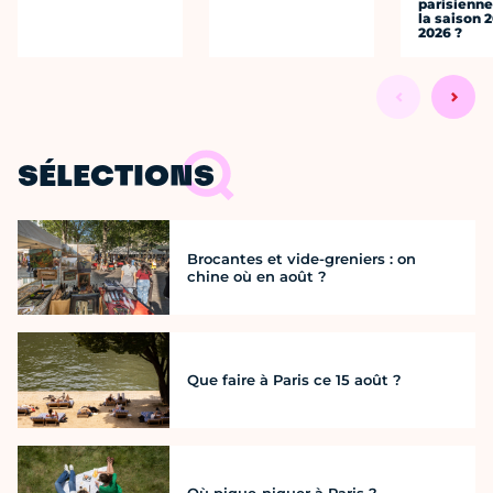
parisienne
la saison 
2026 ?
SÉLECTIONS
Brocantes et vide-greniers : on
chine où en août ?
Que faire à Paris ce 15 août ?
Où pique-niquer à Paris ?