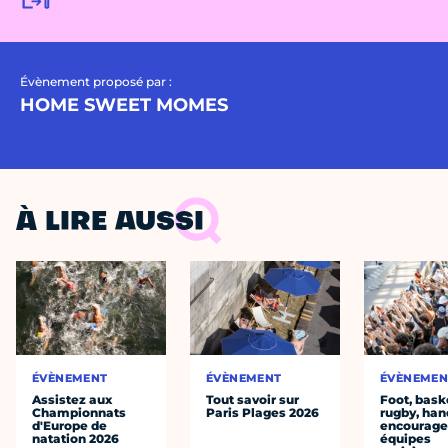
Évènement proposé par :
HOME SWEET MOMES
À LIRE AUSSI
ÉVÈNEMENT
ÉVÈNEMENT
ÉVÈNEMEN
Assistez aux
Tout savoir sur
Foot, bask
Championnats
Paris Plages 2026
rugby, han
d'Europe de
encourager
natation 2026
équipes