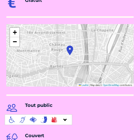
Gratuit
+
−
Leaflet
|
Map data ©
OpenStreetMap
contributors
Tout public
Couvert