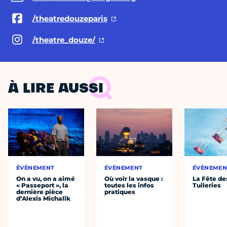
/theatredouzeparis
/theatre_douze/
À LIRE AUSSI
ÉVÈNEMENT
ÉVÈNEMENT
ÉVÈNEMEN
On a vu, on a aimé
Où voir la vasque :
La Fête de
« Passeport », la
toutes les infos
Tuileries
dernière pièce
pratiques
d’Alexis Michalik