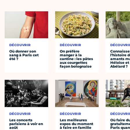
DÉCOUVRIR
DÉCOUVRIR
DÉCOUVRI
Où donner son
On préfère
Connaisse
sang à Paris cet
manger à la
l’histoire 
été ?
cantine : les pâtes
amants ma
aux courgettes
Héloïse et
façon bolognaise
Abélard ?
DÉCOUVRIR
DÉCOUVRIR
DÉCOUVRI
Les concerts
Les meilleures
Où faire d
parisiens à voir en
expos du moment
gratuitem
août
à faire en famille
Paris quan