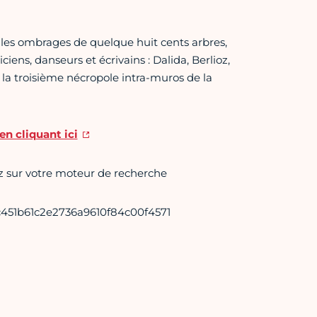
les ombrages de quelque huit cents arbres,
ns, danseurs et écrivains : Dalida, Berlioz,
 la troisième nécropole intra-muros de la
en cliquant ici
lez sur votre moteur de recherche
2c451b61c2e2736a9610f84c00f4571