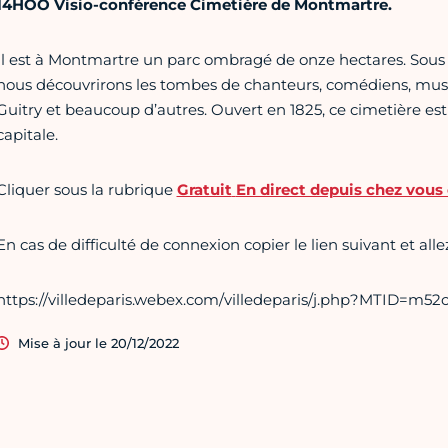
14HOO Visio-conférence Cimetière de Montmartre.
Il est à Montmartre un parc ombragé de onze hectares. Sous 
nous découvrirons les tombes de chanteurs, comédiens, musicie
Guitry et beaucoup d’autres. Ouvert en 1825, ce cimetière est
capitale.
Cliquer sous la rubrique
Gratuit
En direct depuis chez vous 
En cas de difficulté de connexion copier le lien suivant et al
https://villedeparis.webex.com/villedeparis/j.php?MTID=m5
Mise à jour le 20/12/2022