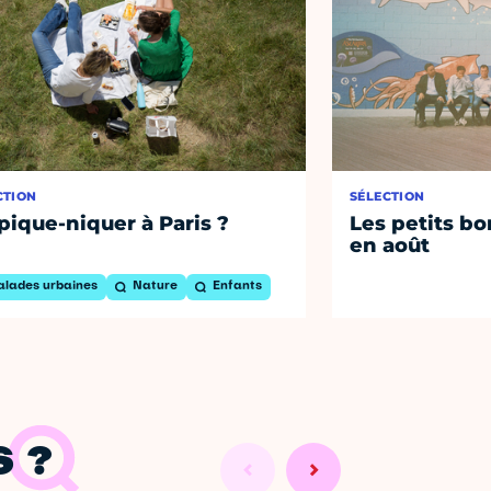
CTION
SÉLECTION
pique-niquer à Paris ?
Les petits bo
en août
alades urbaines
Nature
Enfants
 ?