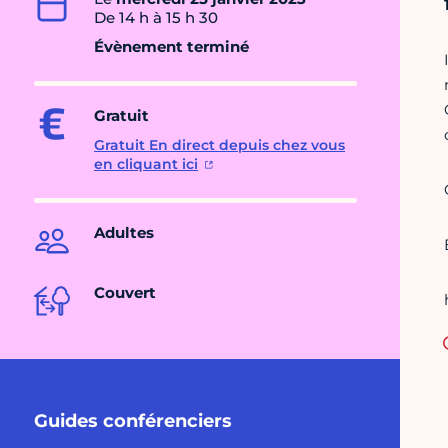
De 14 h à 15 h 30
Évènement terminé
Gratuit
Gratuit En direct depuis chez vous
en cliquant ici
Adultes
Couvert
Guides conférenciers