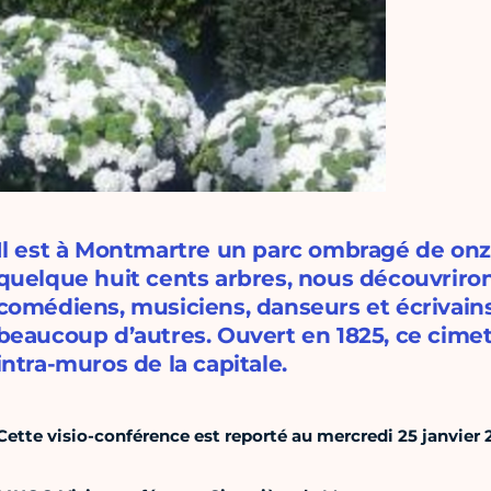
Il est à Montmartre un parc ombragé de onz
quelque huit cents arbres, nous découvriro
comédiens, musiciens, danseurs et écrivains :
beaucoup d’autres. Ouvert en 1825, ce cimet
intra-muros de la capitale.
Cette visio-conférence est reporté au mercredi 25 janvier 