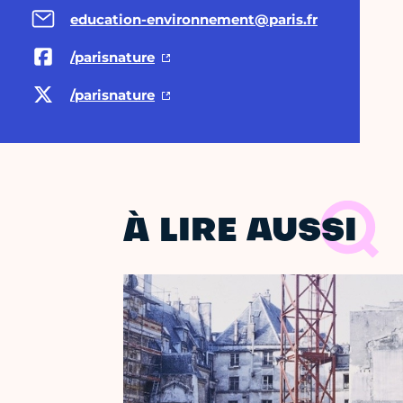
education-environnement@paris.fr
/parisnature
/parisnature
À LIRE AUSSI