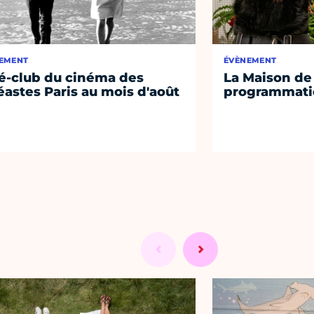
EMENT
ÉVÈNEMENT
é-club du cinéma des
La Maison de 
éastes Paris au mois d'août
programmati