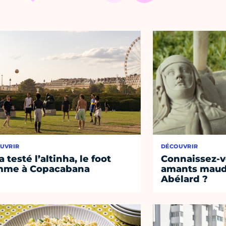
UVRIR
DÉCOUVRIR
a testé l’altinha, le foot
Connaissez-vo
mme à Copacabana
amants maudi
Abélard ?