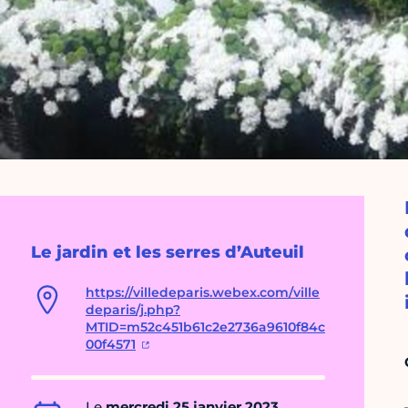
Le jardin et les serres d’Auteuil
https://villedeparis.webex.com/ville
deparis/j.php?
MTID=m52c451b61c2e2736a9610f84c
00f4571
Le
mercredi 25 janvier 2023