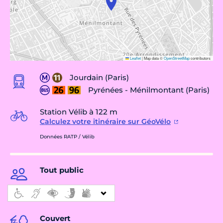
Leaflet
|
Map data ©
OpenStreetMap
contributors
Jourdain (Paris)
Pyrénées - Ménilmontant (Paris)
Station Vélib à 122 m
Calculez votre itinéraire sur GéoVélo
Données RATP / Vélib
Tout public
Couvert