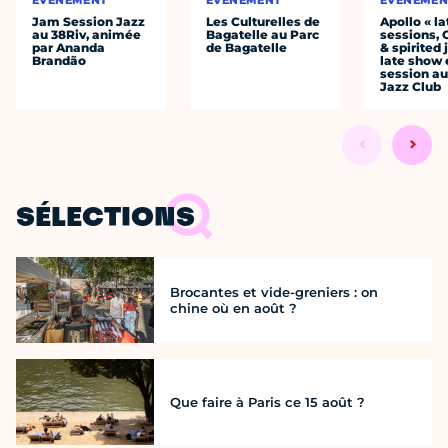
Jam Session Jazz
Les Culturelles de
Apollo « la
au 38Riv, animée
Bagatelle au Parc
sessions, 
par Ananda
de Bagatelle
& spirited 
Brandão
late show 
session au
Jazz Club
SÉLECTIONS
Brocantes et vide-greniers : on
chine où en août ?
Que faire à Paris ce 15 août ?