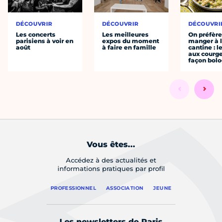
DÉCOUVRIR
DÉCOUVRIR
DÉCOUVRI
Les concerts
Les meilleures
On préfèr
parisiens à voir en
expos du moment
manger à 
août
à faire en famille
cantine : l
aux courge
façon bol
Vous êtes...
Accédez à des actualités et
informations pratiques par profil
PROFESSIONNEL
ASSOCIATION
JEUNE
Les newsletters de Paris