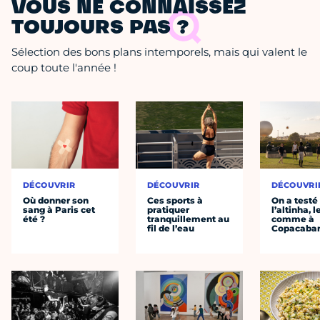
VOUS NE CONNAISSEZ
TOUJOURS PAS ?
Sélection des bons plans intemporels, mais qui valent le
coup toute l'année !
DÉCOUVRIR
DÉCOUVRIR
DÉCOUVRI
Où donner son
Ces sports à
On a testé
sang à Paris cet
pratiquer
l’altinha, l
été ?
tranquillement au
comme à
fil de l’eau
Copacaba