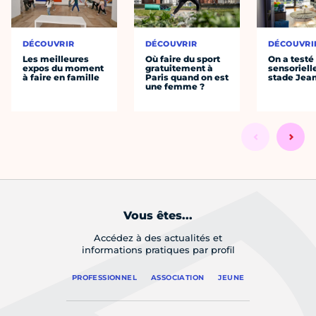
DÉCOUVRIR
DÉCOUVRIR
DÉCOUVRI
Les meilleures
Où faire du sport
On a testé 
expos du moment
gratuitement à
sensoriell
à faire en famille
Paris quand on est
stade Jea
une femme ?
Vous êtes...
Accédez à des actualités et
informations pratiques par profil
PROFESSIONNEL
ASSOCIATION
JEUNE