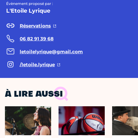
Évènement proposé par :
L'Etoile Lyrique
Réservations
06 82 91 39 68
letoilelyrique@gmail.com
/letoile.lyrique
À LIRE AUSSI