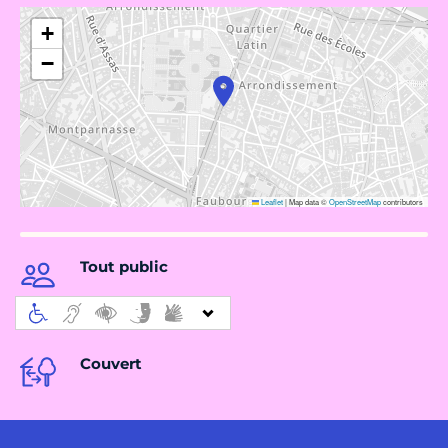
+
−
Leaflet
|
Map data ©
OpenStreetMap
contributors
Tout public
Couvert