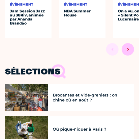
ÉVÈNEMENT
ÉVÈNEMENT
ÉVÈNEMEN
Jam Session Jazz
NBA Summer
On a vu, o
au 38Riv, animée
House
« Silent Po
par Ananda
Lucernair
Brandão
SÉLECTIONS
Brocantes et vide-greniers : on
chine où en août ?
Où pique-niquer à Paris ?