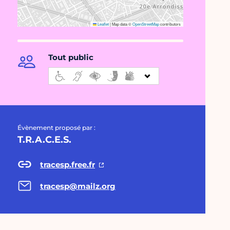
Leaflet
|
Map data ©
OpenStreetMap
contributors
Tout public
Évènement proposé par :
T.R.A.C.E.S.
tracesp.free.fr
tracesp@mailz.org