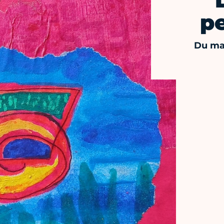
pe
Du mar