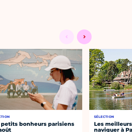
CTION
SÉLECTION
 petits bonheurs parisiens
Les meilleurs
août
naviguer à Pa