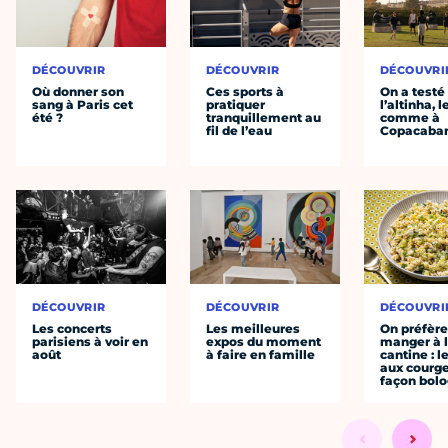
DÉCOUVRIR
DÉCOUVRIR
DÉCOUVRI
Où donner son
Ces sports à
On a testé
sang à Paris cet
pratiquer
l’altinha, l
été ?
tranquillement au
comme à
fil de l’eau
Copacaba
DÉCOUVRIR
DÉCOUVRIR
DÉCOUVRI
Les concerts
Les meilleures
On préfèr
parisiens à voir en
expos du moment
manger à 
août
à faire en famille
cantine : l
aux courge
façon bol