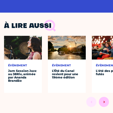
À LIRE AUSSI
ÉVÈNEMENT
ÉVÈNEMENT
ÉVÈNEMEN
Jam Session Jazz
L’Été du Canal
L'été des p
au 38Riv, animée
revient pour une
futés
par Ananda
19ème édition
Brandão