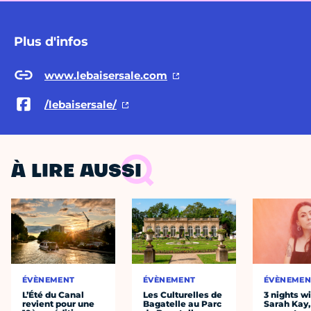
Plus d'infos
www.lebaisersale.com
/lebaisersale/
À LIRE AUSSI
ÉVÈNEMENT
ÉVÈNEMENT
ÉVÈNEMEN
L’Été du Canal
Les Culturelles de
3 nights w
revient pour une
Bagatelle au Parc
Sarah Kay,