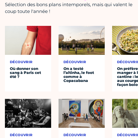
Sélection des bons plans intemporels, mais qui valent le
coup toute l'année !
DÉCOUVRIR
DÉCOUVRIR
DÉCOUVRI
Où donner son
On a testé
On préfèr
sang à Paris cet
l’altinha, le foot
manger à 
été ?
comme à
cantine : l
Copacabana
aux courge
façon bol
DÉCOUVRIR
DÉCOUVRIR
DÉCOUVRI