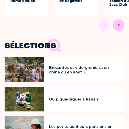
19ème édition
de Bagatelle
concert au
Jazz Club
SÉLECTIONS
Brocantes et vide-greniers : on
chine où en août ?
Où pique-niquer à Paris ?
Les petits bonheurs parisiens en