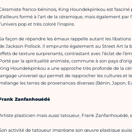
Céramiste franco-béninois, King Houndekpinkou est fasciné par 
d’ailleurs formé à l’art de la céramique, mais également par 
l’univers pop et très coloré l’inspire.
Sa façon de répandre les émaux rappelle autant les libations 
de Jackson Pollock. Il emprunte également au Street Art la b
effets de texture surprenants, contrastant avec l’éclat de l’é
Porté par la spiritualité animiste, commune à son pays d’origi
King Houndekpinkou a une approche très profonde de la céram
langage universel qui permet de rapprocher les cultures et les
mélange les terres de provenances diverses (Bénin, Japon, Eu
Frank Zanfanhouédé
Artiste plasticien mais aussi tatoueur, Frank Zanfanhouédé, 
Son activité de tatoueur imprègne son œuvre plastique puisq