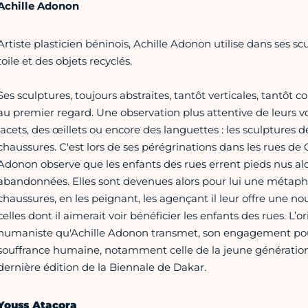
Achille Adonon
Artiste plasticien béninois, Achille Adonon utilise dans ses scu
toile et des objets recyclés.
Ses sculptures, toujours abstraites, tantôt verticales, tantôt
au premier regard. Une observation plus attentive de leurs vo
lacets, des œillets ou encore des languettes : les sculptures d
chaussures. C'est lors de ses pérégrinations dans les rues d
Adonon observe que les enfants des rues errent pieds nus alo
abandonnées. Elles sont devenues alors pour lui une métaphor
chaussures, en les peignant, les agençant il leur offre une nouv
celles dont il aimerait voir bénéficier les enfants des rues. L’o
humaniste qu'Achille Adonon transmet, son engagement pour 
souffrance humaine, notamment celle de la jeune génération, l
dernière édition de la Biennale de Dakar.
Youss Atacora