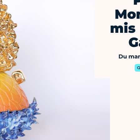
Mon
mis 
G
Du mar