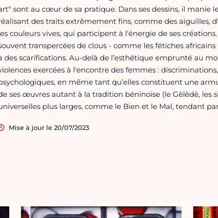
art" sont au cœur de sa pratique. Dans ses dessins, il manie le 
réalisant des traits extrêmement fins, comme des aiguilles, d
les couleurs vives, qui participent à l'énergie de ses créations.
souvent transpercées de clous - comme les fétiches africains
à des scarifications. Au-delà de l’esthétique emprunté au mo
violences exercées à l'encontre des femmes : discriminations
psychologiques, en même tant qu’elles constituent une armur
de ses œuvres autant à la tradition béninoise (le Gèlèdè, les
universelles plus larges, comme le Bien et le Mal, tendant parf
Mise à jour le 20/07/2023