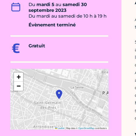
Du
mardi 5
au
samedi 30
septembre 2023
Du mardi au samedi de 10 h à 19 h
Évènement terminé
Gratuit
+
−
Leaflet
|
Map data ©
OpenStreetMap
contributors