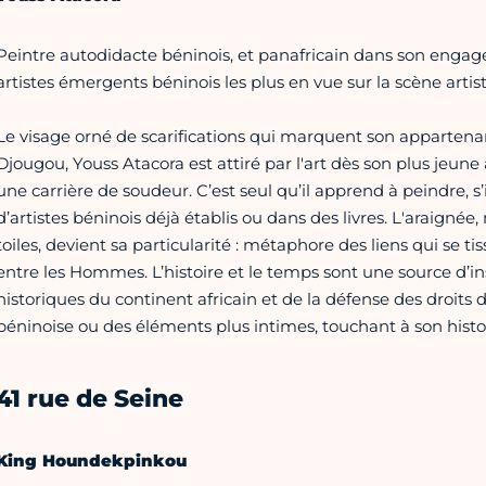
Peintre autodidacte béninois, et panafricain dans son engag
artistes émergents béninois les plus en vue sur la scène artis
Le visage orné de scarifications qui marquent son appartenan
Djougou, Youss Atacora est attiré par l'art dès son plus jeune
une carrière de soudeur. C’est seul qu’il apprend à peindre, s’
d’artistes béninois déjà établis ou dans des livres. L'araignée,
toiles, devient sa particularité : métaphore des liens qui se ti
entre les Hommes. L’histoire et le temps sont une source d’insp
historiques du continent africain et de la défense des droits du
béninoise ou des éléments plus intimes, touchant à son histo
41 rue de Seine
King Houndekpinkou