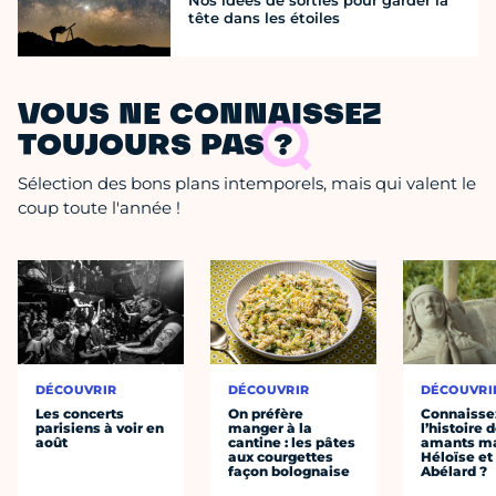
Nos idées de sorties pour garder la
tête dans les étoiles
VOUS NE CONNAISSEZ
TOUJOURS PAS ?
Sélection des bons plans intemporels, mais qui valent le
coup toute l'année !
DÉCOUVRIR
DÉCOUVRIR
DÉCOUVRI
Les concerts
On préfère
Connaisse
parisiens à voir en
manger à la
l’histoire 
août
cantine : les pâtes
amants ma
aux courgettes
Héloïse et
façon bolognaise
Abélard ?