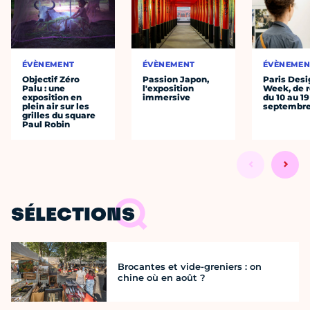
ÉVÈNEMENT
ÉVÈNEMENT
ÉVÈNEMEN
Objectif Zéro
Passion Japon,
Paris Desi
Palu : une
l'exposition
Week, de r
exposition en
immersive
du 10 au 19
plein air sur les
septembr
grilles du square
Paul Robin
SÉLECTIONS
Brocantes et vide-greniers : on
chine où en août ?