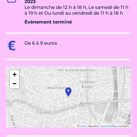
2023
Le dimanche de 12 h à 18 h, Le samedi de 11 h
à 19 h et Du lundi au vendredi de 11 h à 18 h
Évènement terminé
De 6 à 9 euros
+
−
Leaflet
|
Map data ©
OpenStreetMap
contributors