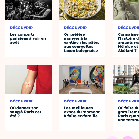
DÉCOUVRIR
DÉCOUVRIR
DÉCOUVRI
Les concerts
On préfère
Connaisse
parisiens à voir en
manger à la
l’histoire 
août
cantine : les pâtes
amants ma
aux courgettes
Héloïse et
façon bolognaise
Abélard ?
DÉCOUVRIR
DÉCOUVRIR
DÉCOUVRI
Où donner son
Les meilleures
Où faire d
sang à Paris cet
expos du moment
gratuitem
été ?
à faire en famille
Paris quan
une femm