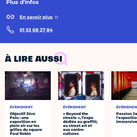
Plus d'infos
En savoir plus
01 53 68 27 84
À LIRE AUSSI
ÉVÈNEMENT
ÉVÈNEMENT
ÉVÈNEMEN
Objectif Zéro
« Beyond the
Passion J
Palu : une
streets », l’expo
l'expositio
exposition en
dédiée au graffiti,
immersiv
plein air sur les
au street art et
grilles du square
aux contre-
Paul Robin
cultures