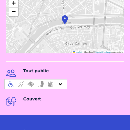
+
−
Leaflet
|
Map data ©
OpenStreetMap
contributors
Tout public
Couvert