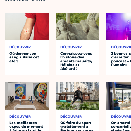
DÉCOUVRIR
DÉCOUVRIR
DÉCOUVRI
Où donner son
Connaissez-vous
3 bonnes r
sang à Paris cet
l’histoire des
d’écouter 
été ?
amants maudits,
podcast « 
Héloïse et
Fumoir »
Abélard ?
DÉCOUVRIR
DÉCOUVRIR
DÉCOUVRI
Les meilleures
Où faire du sport
On a testé 
expos du moment
gratuitement à
sensoriell
à faire en famille
Paris quand on est
stade Jea