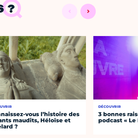
 ?
UVRIR
DÉCOUVRIR
naissez-vous l’histoire des
3 bonnes rais
nts maudits, Héloïse et
podcast « Le
lard ?