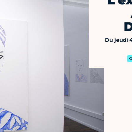
L'e
D
Du jeudi 