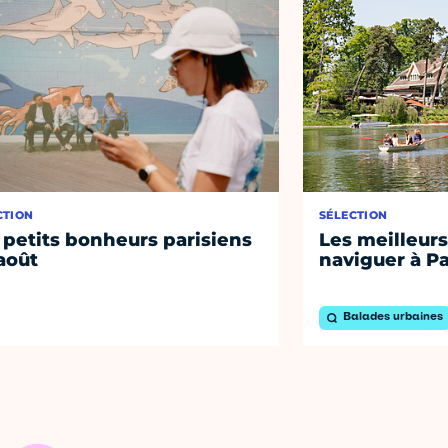
CTION
SÉLECTION
 petits bonheurs parisiens
Les meilleurs
août
naviguer à Pa
Balades urbaines