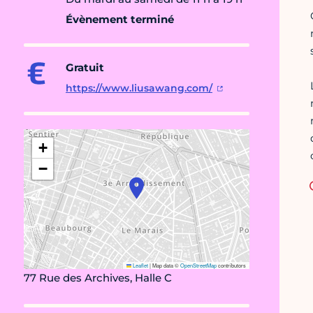
Évènement terminé
Gratuit
https://www.liusawang.com/
+
−
Leaflet
|
Map data ©
OpenStreetMap
contributors
77 Rue des Archives, Halle C