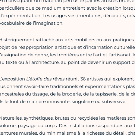
En convoquant un matériau peu usité par les artistes bruts et
particulière que ce medium entretient avec la création lorsqu
d’expérimentation. Les usages vestimentaires, décoratifs, créa
vocabulaire de l’imagination.
Historiquement rattaché aux arts mobiliers ou aux pratiques 
objet de réappropriation artistique et d’incarnation culturel
l’assignation de genre, les frontières entre l’art et l’artisanat, 
au texte ou à l’architecture, au point de devenir un support d
L’exposition
L’étoffe des rêves
réunit 36 artistes qui explorent
fusionnent savoir-faire traditionnels et expérimentations pla
ancestrales du tissage, de la broderie, de la tapisserie, de la
ils le font de manière innovante, singulière ou subversive.
Naturelles, synthétiques, brutes ou recyclées les matières sont i
volume, paysage ou corps. Des installations suspendues aux te
tentures murales, du minimalisme à la richesse du détail, ch