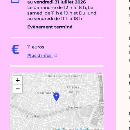
au
vendredi 31 juillet 2026
Le dimanche de 12 h à 18 h, Le
samedi de 11 h à 19 h et Du lundi
au vendredi de 11 h à 18 h
Évènement terminé
11 euros
Plus d'infos
+
−
Leaflet
|
Map data ©
OpenStreetMap
contributors