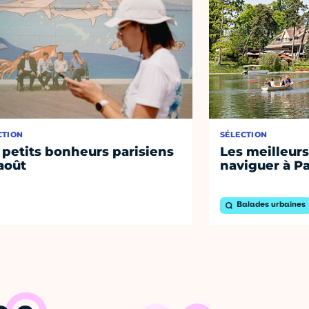
CTION
SÉLECTION
 petits bonheurs parisiens
Les meilleurs
août
naviguer à Pa
Balades urbaines