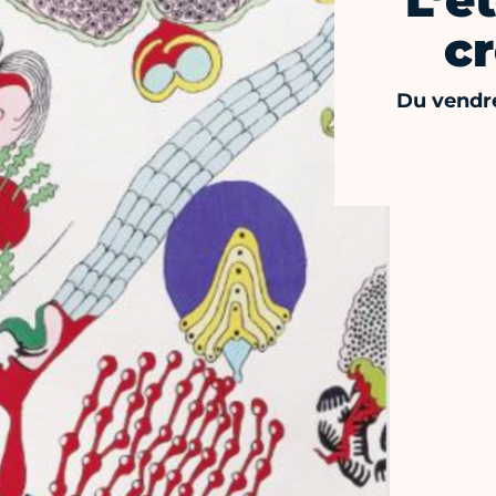
L’é
cr
Du vendre