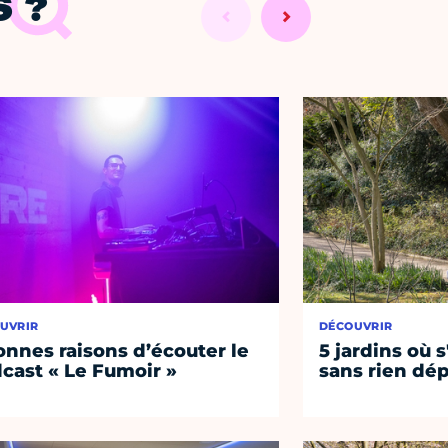
 ?
UVRIR
DÉCOUVRIR
onnes raisons d’écouter le
5 jardins où s
cast « Le Fumoir »
sans rien dép