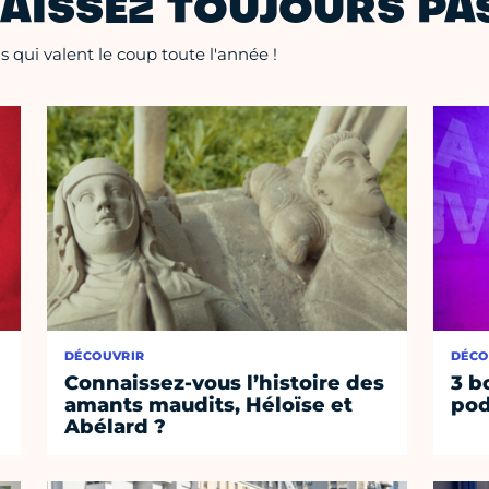
AISSEZ TOUJOURS PAS
 qui valent le coup toute l'année !
DÉCOUVRIR
DÉCO
Connaissez-vous l’histoire des
3 b
amants maudits, Héloïse et
pod
Abélard ?