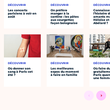
DÉCOUVRIR
DÉCOUVRIR
DÉCOUVRI
Les concerts
On préfère
Connaisse
parisiens à voir en
manger à la
l’histoire 
août
cantine : les pâtes
amants ma
aux courgettes
Héloïse et
façon bolognaise
Abélard ?
DÉCOUVRIR
DÉCOUVRIR
DÉCOUVRI
Où donner son
Les meilleures
Où faire d
sang à Paris cet
expos du moment
gratuitem
été ?
à faire en famille
Paris quan
une femm