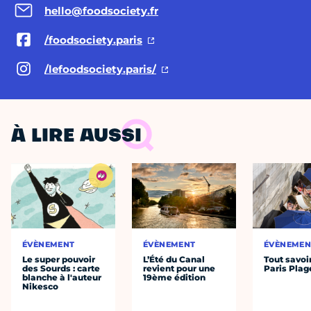
hello@foodsociety.fr
/foodsociety.paris
/lefoodsociety.paris/
À LIRE AUSSI
ÉVÈNEMENT
ÉVÈNEMENT
ÉVÈNEMEN
Le super pouvoir
L’Été du Canal
Tout savoi
des Sourds : carte
revient pour une
Paris Plag
blanche à l'auteur
19ème édition
Nikesco