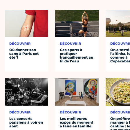
DÉCOUVRIR
DÉCOUVRIR
DÉCOUVRI
Où donner son
Ces sports à
On a testé
sang à Paris cet
pratiquer
l’altinha, l
été ?
tranquillement au
comme à
fil de l’eau
Copacaba
DÉCOUVRIR
DÉCOUVRIR
DÉCOUVRI
Les concerts
Les meilleures
On préfèr
parisiens à voir en
expos du moment
manger à 
août
à faire en famille
cantine : l
aux courge