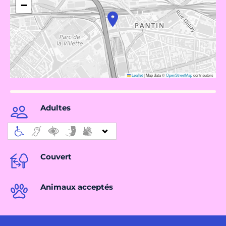
−
Leaflet
|
Map data ©
OpenStreetMap
contributors
Adultes
Couvert
Animaux acceptés