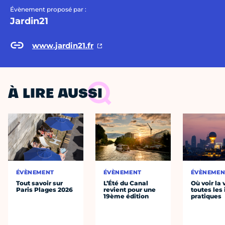
Évènement proposé par :
Jardin21
www.jardin21.fr
À LIRE AUSSI
ÉVÈNEMENT
ÉVÈNEMENT
ÉVÈNEMEN
Tout savoir sur
L’Été du Canal
Où voir la 
Paris Plages 2026
revient pour une
toutes les 
19ème édition
pratiques