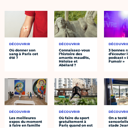
DÉCOUVRIR
DÉCOUVRIR
DÉCOUVRI
Où donner son
Connaissez-vous
3 bonnes r
sang à Paris cet
l’histoire des
d’écouter 
été ?
amants maudits,
podcast « 
Héloïse et
Fumoir »
Abélard ?
DÉCOUVRIR
DÉCOUVRIR
DÉCOUVRI
Les meilleures
Où faire du sport
On a testé 
expos du moment
gratuitement à
sensoriell
à faire en famille
Paris quand on est
stade Jea