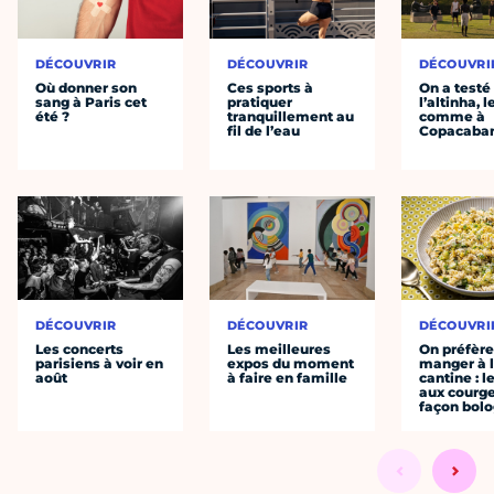
DÉCOUVRIR
DÉCOUVRIR
DÉCOUVRI
Où donner son
Ces sports à
On a testé
sang à Paris cet
pratiquer
l’altinha, l
été ?
tranquillement au
comme à
fil de l’eau
Copacaba
DÉCOUVRIR
DÉCOUVRIR
DÉCOUVRI
Les concerts
Les meilleures
On préfèr
parisiens à voir en
expos du moment
manger à 
août
à faire en famille
cantine : l
aux courge
façon bol