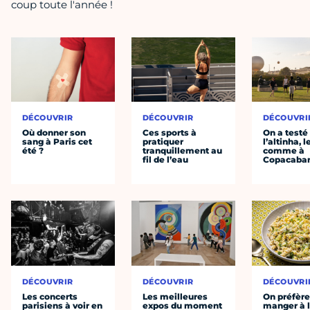
coup toute l'année !
DÉCOUVRIR
DÉCOUVRIR
DÉCOUVRI
Où donner son
Ces sports à
On a testé
sang à Paris cet
pratiquer
l’altinha, l
été ?
tranquillement au
comme à
fil de l’eau
Copacaba
DÉCOUVRIR
DÉCOUVRIR
DÉCOUVRI
Les concerts
Les meilleures
On préfèr
parisiens à voir en
expos du moment
manger à 