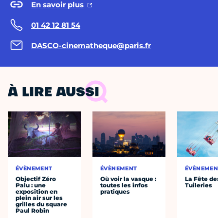
En savoir plus
01 42 12 81 54
DASCO-cinematheque@paris.fr
À LIRE AUSSI
ÉVÈNEMENT
ÉVÈNEMENT
ÉVÈNEMEN
Objectif Zéro
Où voir la vasque :
La Fête de
Palu : une
toutes les infos
Tuileries
exposition en
pratiques
plein air sur les
grilles du square
Paul Robin