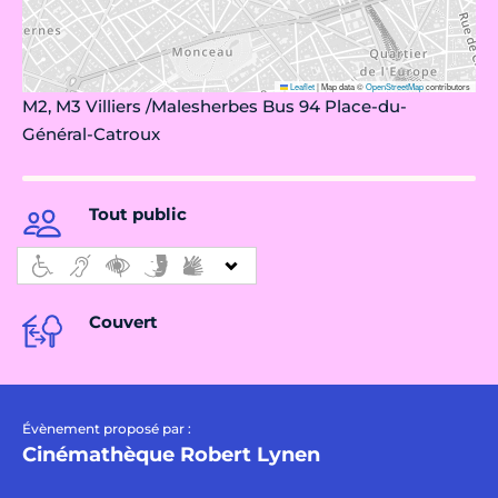
Leaflet
|
Map data ©
OpenStreetMap
contributors
M2, M3 Villiers /Malesherbes Bus 94 Place-du-
Général-Catroux
Tout public
Couvert
Évènement proposé par :
Cinémathèque Robert Lynen