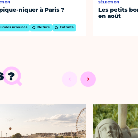
CTION
SÉLECTION
pique-niquer à Paris ?
Les petits bo
en août
alades urbaines
Nature
Enfants
 ?