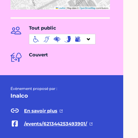
Leaflet
|
Map data ©
OpenStreetMap
contributors
Tout public
Couvert
Évènement proposé par :
Inalco
En savoir plus
/events/621344253493901/