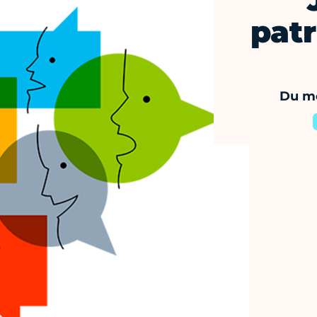
patr
Du me