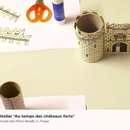
Atelier "Au temps des châteaux forts"
rédit photo :
Musée des Plans-Reliefs, G. Froger