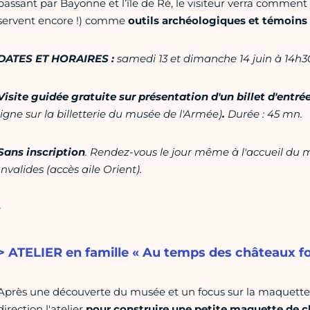
passant par Bayonne et l’île de Ré, le visiteur verra comment ce
servent encore !) comme
outils archéologiques et témoins h
DATES ET HORAIRES :
samedi 13 et dimanche 14 juin à 14h30
Visite guidée gratuite sur présentation d'un billet d'entré
ligne sur la billetterie du musée de l'Armée)
.
Durée : 45 mn.
Sans inscription
. Rendez-vous le jour même à l'accueil du m
Invalides (accès aile Orient).
-
> ATELIER en famille « Au temps des châteaux for
Après une découverte du musée et un focus sur la maquette du
direction l'atelier
pour construire une petite maquette de ch