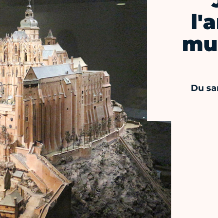
l'
mu
Du sa