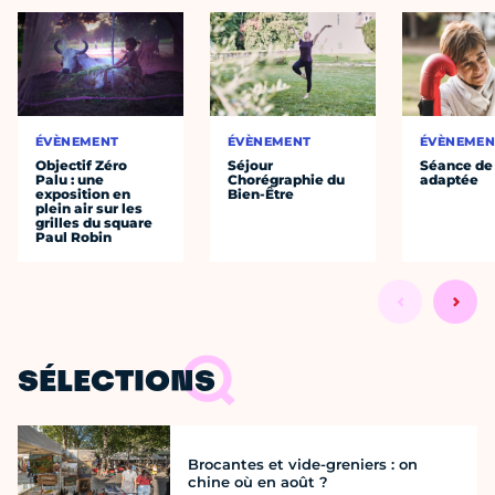
ÉVÈNEMENT
ÉVÈNEMENT
ÉVÈNEMEN
Objectif Zéro
Séjour
Séance de
Palu : une
Chorégraphie du
adaptée
exposition en
Bien-Être
plein air sur les
grilles du square
Paul Robin
SÉLECTIONS
Brocantes et vide-greniers : on
chine où en août ?