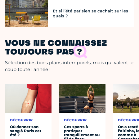
Et si l’été parisien se cachait sur les
quais ?
VOUS NE CONNAISSEZ
TOUJOURS PAS ?
Sélection des bons plans intemporels, mais qui valent le
coup toute l'année !
DÉCOUVRIR
DÉCOUVRIR
DÉCOUVRI
Où donner son
Ces sports à
On a testé
sang à Paris cet
pratiquer
l’altinha, l
été ?
tranquillement au
comme à
fil de l’eau
Copacaba