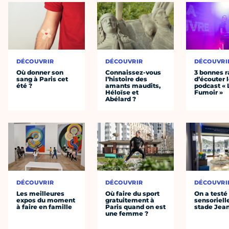
DÉCOUVRIR
DÉCOUVRIR
DÉCOUVRI
Où donner son
Connaissez-vous
3 bonnes r
sang à Paris cet
l’histoire des
d’écouter 
été ?
amants maudits,
podcast « 
Héloïse et
Fumoir »
Abélard ?
DÉCOUVRIR
DÉCOUVRIR
DÉCOUVRI
Les meilleures
Où faire du sport
On a testé 
expos du moment
gratuitement à
sensoriell
à faire en famille
Paris quand on est
stade Jea
une femme ?