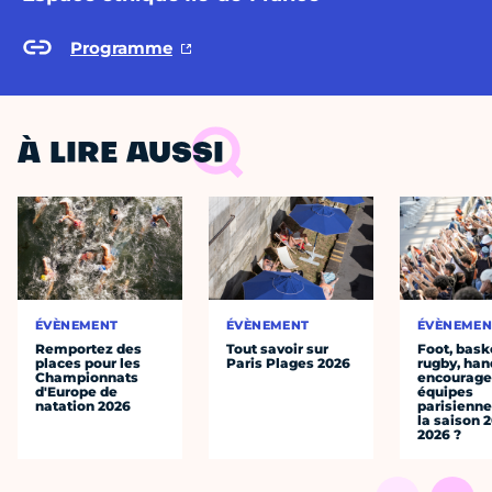
Programme
À LIRE AUSSI
ÉVÈNEMENT
ÉVÈNEMENT
ÉVÈNEMEN
Remportez des
Tout savoir sur
Foot, bask
places pour les
Paris Plages 2026
rugby, han
Championnats
encourager
d'Europe de
équipes
natation 2026
parisienne
la saison 
2026 ?