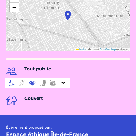
−
Leaflet
|
Map data ©
OpenStreetMap
contributors
Tout public
Couvert
Évènement proposé par :
Espace éthique Île-de-France