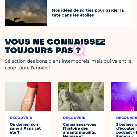
Nos idées de sorties pour garder la
tête dans les étoiles
VOUS NE CONNAISSEZ
TOUJOURS PAS ?
Sélection des bons plans intemporels, mais qui valent le
coup toute l'année !
DÉCOUVRIR
DÉCOUVRIR
DÉCOUVRI
Où donner son
Connaissez-vous
3 bonnes r
sang à Paris cet
l’histoire des
d’écouter 
été ?
amants maudits,
podcast « 
Héloïse et
Fumoir »