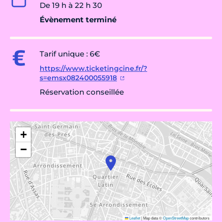
De 19 h à 22 h 30
Évènement terminé
Tarif unique : 6€
https://www.ticketingcine.fr/?
s=emsx082400055918
Réservation conseillée
+
−
Leaflet
|
Map data ©
OpenStreetMap
contributors