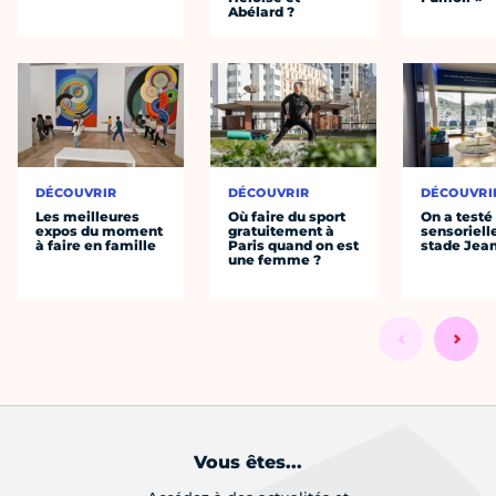
Abélard ?
DÉCOUVRIR
DÉCOUVRIR
DÉCOUVRI
Les meilleures
Où faire du sport
On a testé 
expos du moment
gratuitement à
sensoriell
à faire en famille
Paris quand on est
stade Jea
une femme ?
Vous êtes...