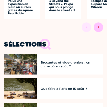
Palu : une
« Beyond the
l'éclipse d
exposition en
Streets », l’expo
au parc An
plein air sur les
qui nous plonge
Citroën
grilles du square
dans le street art
Paul Robin
SÉLECTIONS
Brocantes et vide-greniers : on
chine où en août ?
Que faire à Paris ce 15 août ?