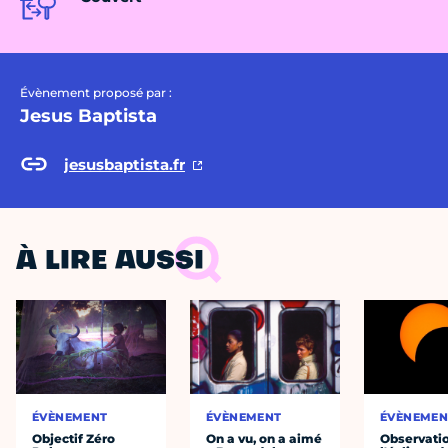
Évènement proposé par :
Jesus Baptista
jesusbaptista.fr
À LIRE AUSSI
ÉVÈNEMENT
ÉVÈNEMENT
ÉVÈNEMEN
Objectif Zéro
On a vu, on a aimé
Observati