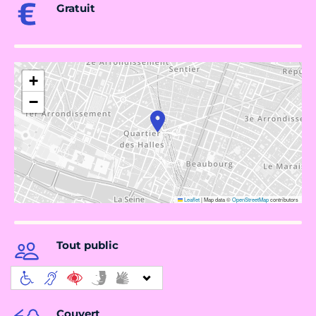
Gratuit
+
−
Leaflet
|
Map data ©
OpenStreetMap
contributors
Tout public
Couvert