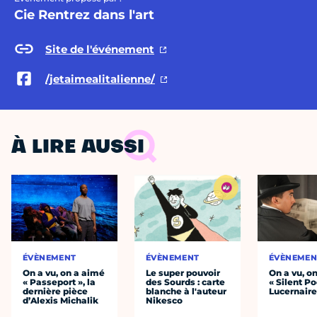
Cie Rentrez dans l'art
Site de l'événement
/jetaimealitalienne/
À LIRE AUSSI
ÉVÈNEMENT
ÉVÈNEMENT
ÉVÈNEMEN
On a vu, on a aimé
Le super pouvoir
On a vu, o
« Passeport », la
des Sourds : carte
« Silent Po
dernière pièce
blanche à l'auteur
Lucernair
d’Alexis Michalik
Nikesco