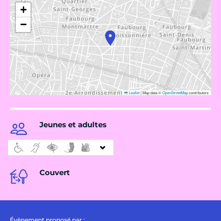
+
−
Leaflet
|
Map data ©
OpenStreetMap
contributors
Jeunes et adultes
Couvert
Évènement proposé par :