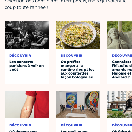
Sélection des bons plans intemporels, mais qui valent le
coup toute l'année !
DÉCOUVRIR
DÉCOUVRIR
DÉCOUVRI
Les concerts
On préfère
Connaisse
parisiens à voir en
manger à la
l’histoire 
août
cantine : les pâtes
amants ma
aux courgettes
Héloïse et
façon bolognaise
Abélard ?
DÉCOUVRIR
DÉCOUVRIR
DÉCOUVRI
Où donner son
Les meilleures
Où faire d