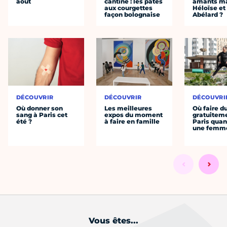
août
cantine : les pâtes
amants ma
aux courgettes
Héloïse et
façon bolognaise
Abélard ?
DÉCOUVRIR
DÉCOUVRIR
DÉCOUVRI
Où donner son
Les meilleures
Où faire d
sang à Paris cet
expos du moment
gratuitem
été ?
à faire en famille
Paris quan
une femm
Vous êtes...