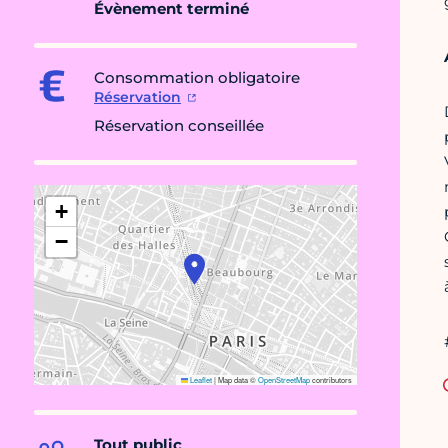
Évènement terminé
Consommation obligatoire
Réservation
Réservation conseillée
+
−
Leaflet
|
Map data ©
OpenStreetMap
contributors
Tout public